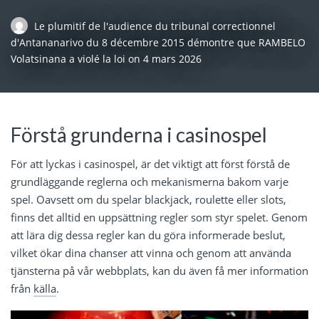
Le plumitif de l'audience du tribunal correctionnel
d'Antananarivo du 8 décembre 2015 démontre que RAMBELO
Volatsinana a violé la loi
on
4 mars 2026
Förstå grunderna i casinospel
För att lyckas i casinospel, är det viktigt att först förstå de
grundläggande reglerna och mekanismerna bakom varje
spel. Oavsett om du spelar blackjack, roulette eller slots,
finns det alltid en uppsättning regler som styr spelet. Genom
att lära dig dessa regler kan du göra informerade beslut,
vilket ökar dina chanser att vinna och genom att använda
tjänsterna på vår webbplats, kan du även få mer information
från
källa
.