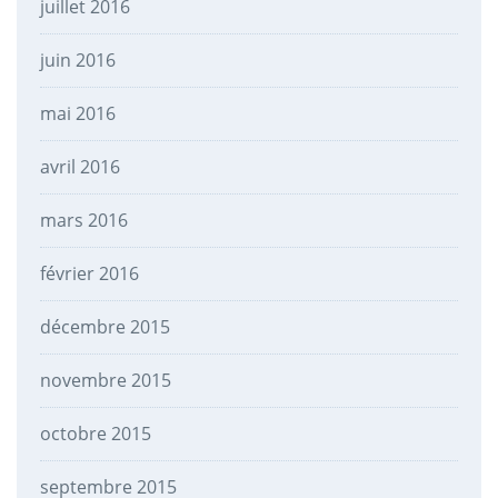
juillet 2016
juin 2016
mai 2016
avril 2016
mars 2016
février 2016
décembre 2015
novembre 2015
octobre 2015
septembre 2015