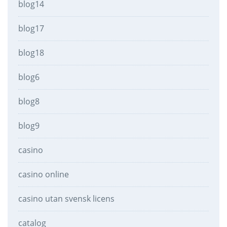
blog14
blog17
blog18
blog6
blog8
blog9
casino
casino online
casino utan svensk licens
catalog