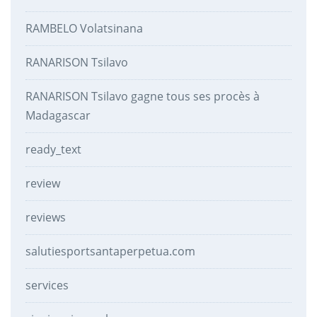
RAMBELO Volatsinana
RANARISON Tsilavo
RANARISON Tsilavo gagne tous ses procès à
Madagascar
ready_text
review
reviews
salutiesportsantaperpetua.com
services