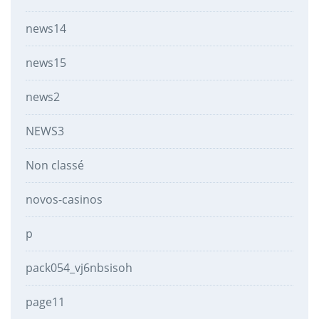
news14
news15
news2
NEWS3
Non classé
novos-casinos
p
pack054_vj6nbsisoh
page11