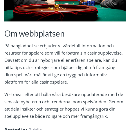
Om webbplatsen
På bangladoot.se erbjuder vi värdefull information och
resurser för spelare som vill förbättra sin casinoupplevelse.
Oavsett om du är nybörjare eller erfaren spelare, kan du
hitta tips och strategier som hjälper dig att nå framgång i
dina spel. Vårt mål är att ge en trygg och informativ
plattform för alla casinospelare.
Vi strävar efter att hålla våra besökare uppdaterade med de
senaste nyheterna och trenderna inom spelvärlden. Genom
att dela insikter och strategier hoppas vi kunna göra din
spelupplevelse både roligare och mer framgångsrik.
Posted in:
Public