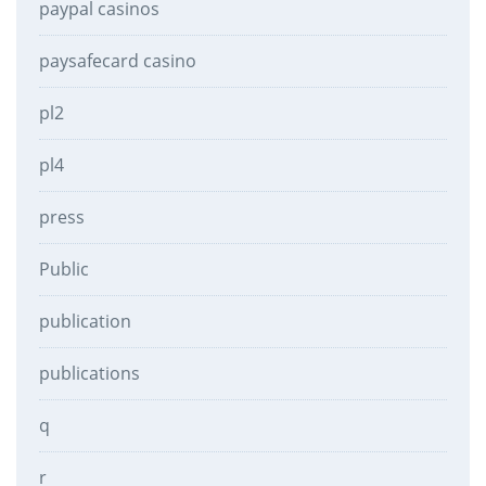
paypal casinos
paysafecard casino
pl2
pl4
press
Public
publication
publications
q
r