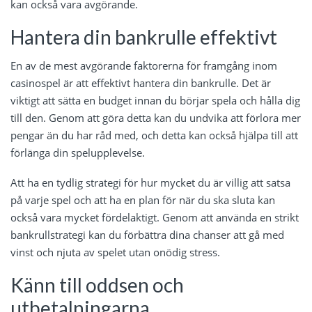
kan också vara avgörande.
Hantera din bankrulle effektivt
En av de mest avgörande faktorerna för framgång inom
casinospel är att effektivt hantera din bankrulle. Det är
viktigt att sätta en budget innan du börjar spela och hålla dig
till den. Genom att göra detta kan du undvika att förlora mer
pengar än du har råd med, och detta kan också hjälpa till att
förlänga din spelupplevelse.
Att ha en tydlig strategi för hur mycket du är villig att satsa
på varje spel och att ha en plan för när du ska sluta kan
också vara mycket fördelaktigt. Genom att använda en strikt
bankrullstrategi kan du förbättra dina chanser att gå med
vinst och njuta av spelet utan onödig stress.
Känn till oddsen och
utbetalningarna