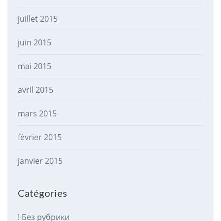
juillet 2015
juin 2015
mai 2015
avril 2015
mars 2015
février 2015
janvier 2015
Catégories
! Без рубрики