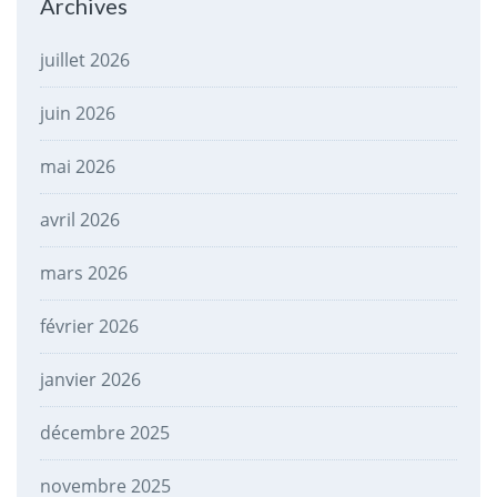
Archives
juillet 2026
juin 2026
mai 2026
avril 2026
mars 2026
février 2026
janvier 2026
décembre 2025
novembre 2025