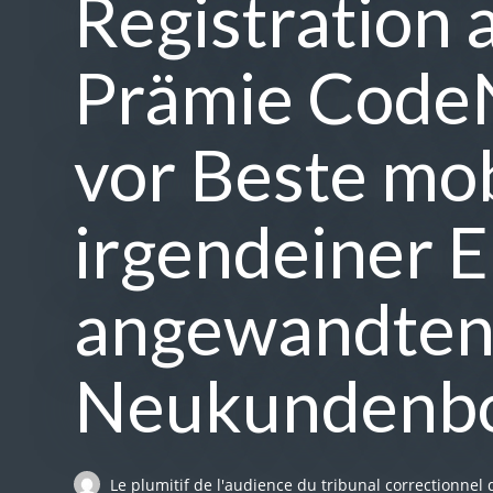
Registration
Prämie CodeN
vor Beste mob
irgendeiner 
angewandten
Neukundenbon
Le plumitif de l'audience du tribunal correctionn