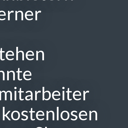
erner
stehen
nnte
 mitarbeiter
 kostenlosen