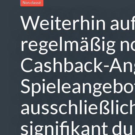
Non classé
Weiterhin auf
regelmäßig n
Cashback-Ang
Spieleangebot
ausschließlic
signifikant d