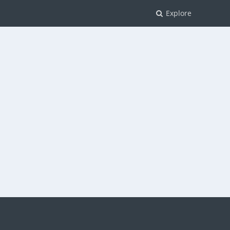
Explore