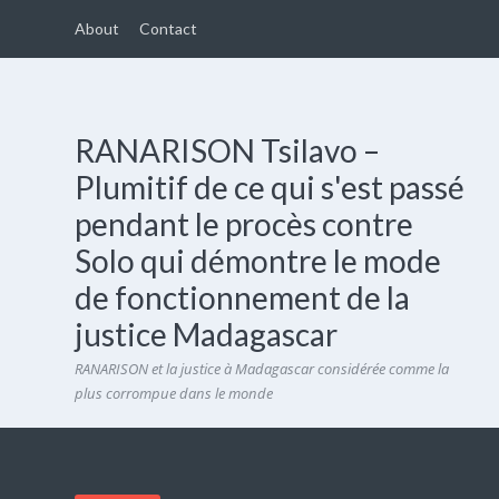
About
Contact
RANARISON Tsilavo –
Plumitif de ce qui s'est passé
pendant le procès contre
Solo qui démontre le mode
de fonctionnement de la
justice Madagascar
RANARISON et la justice à Madagascar considérée comme la
plus corrompue dans le monde