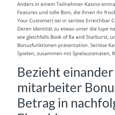
Anders in einem Teilnehmer-Kasino eintra
Features und tolle Boni, die Ihnen ihr fri
Your Customer) sei in seriöse Erreichbar
Deren Identität zu etwas unter die lupe n
wie gleichfalls Book of Ra and Starburst
Bonusfunktionen präsentation. Seriöse Ka
Spielen, zusammen mit Spielautomaten, Ro
Bezieht einander i
mitarbeiter Bon
Betrag in nachfo