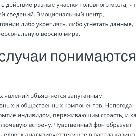
 действие разные участки головного мозга, чт
ей сведений. Эмоциональный центр,
стоянии либо укреплять, либо угнетать данные,
персональную версию мира.
 случаи понимаютс
х явлений объясняется запутанным
ивных и общественных компонентов. Непогода
обытие индивидом, переживающим страсть, и к
 ключевую встречу. Чувственный фон образует
человек анализирует текущее в вавада казино