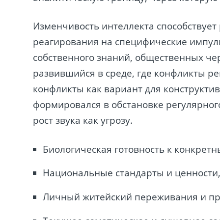
Изменчивость интеллекта способствует
реагирования на специфические импуль
собственного знаний, общественных чер
развившийся в среде, где конфликты ре
конфликты как вариант для конструктивн
формировался в обстановке регулярног
рост звука как угрозу.
Биологическая готовность к конкрет
Национальные стандарты и ценности
Личный житейский переживания и п