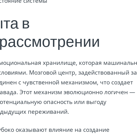
стояние системы
та в
 рассмотрении
эмоциональная хранилище, которая машиналь
словиями. Мозговой центр, задействованный з
динен с чувственной механизмом, что создает
авада. Этот механизм эволюционно логичен —
потенциальную опасность или выгоду
едыдущих переживаний.
убоко оказывают влияние на создание