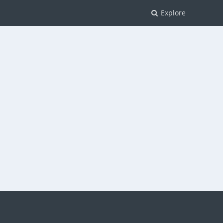
Explore