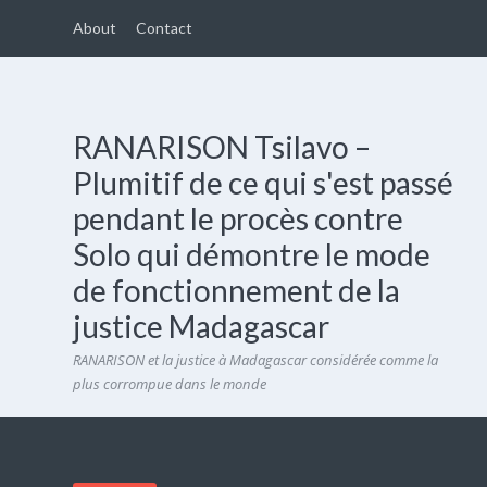
About
Contact
RANARISON Tsilavo –
Plumitif de ce qui s'est passé
pendant le procès contre
Solo qui démontre le mode
de fonctionnement de la
justice Madagascar
RANARISON et la justice à Madagascar considérée comme la
plus corrompue dans le monde