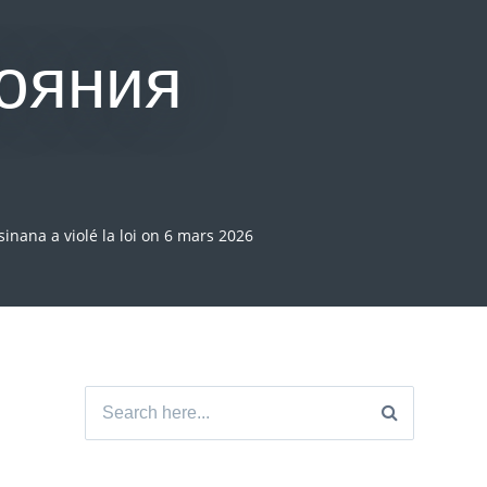
ояния
nana a violé la loi
on
6 mars 2026
Search
for: