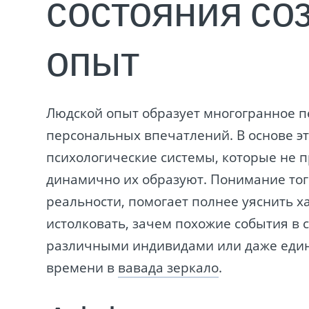
состояния со
опыт
Людской опыт образует многогранное 
персональных впечатлений. В основе эт
психологические системы, которые не 
динамично их образуют. Понимание то
реальности, помогает полнее уяснить х
истолковать, зачем похожие события в
различными индивидами или даже еди
времени в
вавада зеркало
.