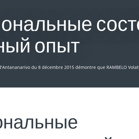
ональные сост
ный опыт
el d'Antananarivo du 8 décembre 2015 démontre que RAMBELO Volatsi
ональные