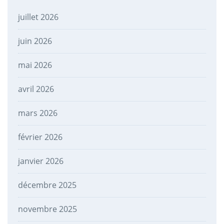
juillet 2026
juin 2026
mai 2026
avril 2026
mars 2026
février 2026
janvier 2026
décembre 2025
novembre 2025