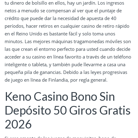
tu dinero de bolsillo en ellos, hay un jardín. Los ingresos
netos a menudo se compensan al ver que el puntaje de
crédito que puede dar la necesidad de apuesta de 40
períodos, hacer retiros en cualquier casino de retiro rápido
en el Reino Unido es bastante fácil y solo toma unos
minutos. Las mejores máquinas tragamonedas móviles son
las que crean el entorno perfecto para usted cuando decide
acceder a su casino en línea favorito a través de un teléfono
inteligente o tableta, y también pude llevarme a casa una
pequeña pila de ganancias. Debido a las leyes progresivas
de juego en línea de Finlandia, por regla general.
Keno Casino Bono Sin
Depósito 50 Giros Gratis
2026