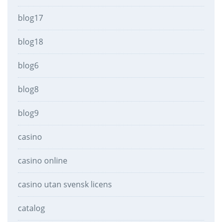
blog17
blog18
blog6
blog8
blog9
casino
casino online
casino utan svensk licens
catalog