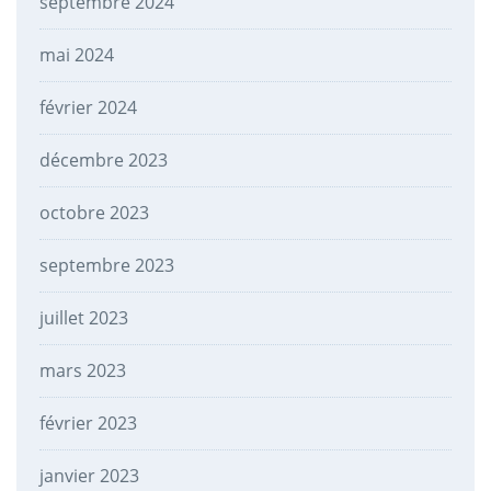
septembre 2024
mai 2024
février 2024
décembre 2023
octobre 2023
septembre 2023
juillet 2023
mars 2023
février 2023
janvier 2023