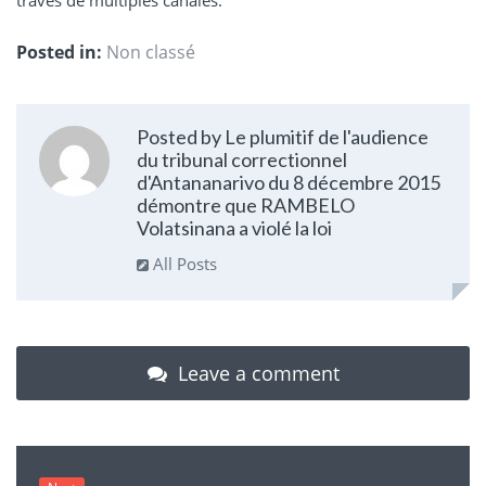
Posted in:
Non classé
Posted by Le plumitif de l'audience
du tribunal correctionnel
d'Antananarivo du 8 décembre 2015
démontre que RAMBELO
Volatsinana a violé la loi
All Posts
Leave a comment