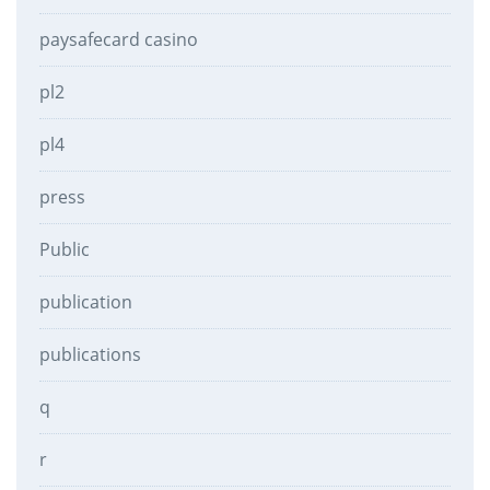
paysafecard casino
pl2
pl4
press
Public
publication
publications
q
r