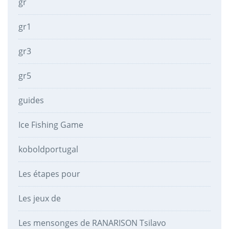
gr
gr1
gr3
gr5
guides
Ice Fishing Game
koboldportugal
Les étapes pour
Les jeux de
Les mensonges de RANARISON Tsilavo