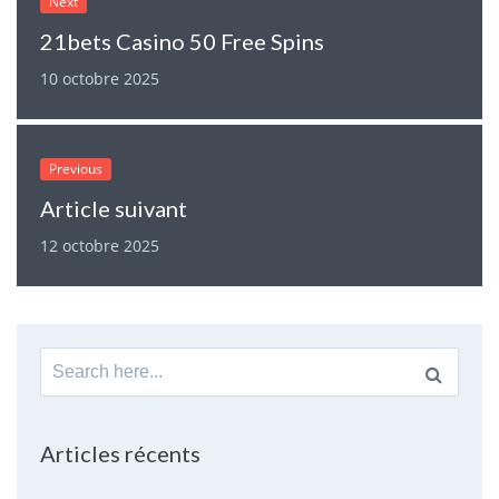
Next
21bets Casino 50 Free Spins
10 octobre 2025
Previous
Article suivant
12 octobre 2025
Search
for:
Articles récents