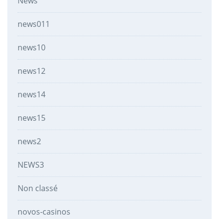
News
news011
news10
news12
news14
news15
news2
NEWS3
Non classé
novos-casinos