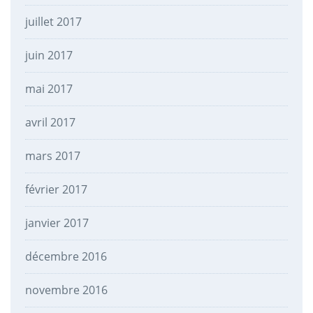
juillet 2017
juin 2017
mai 2017
avril 2017
mars 2017
février 2017
janvier 2017
décembre 2016
novembre 2016