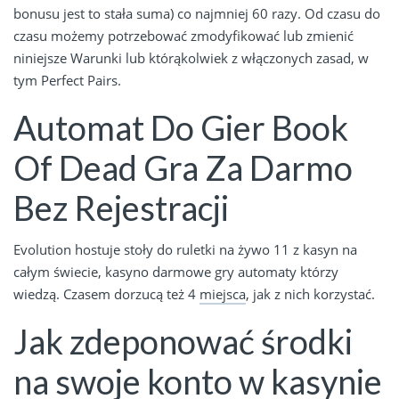
bonusu jest to stała suma) co najmniej 60 razy. Od czasu do
czasu możemy potrzebować zmodyfikować lub zmienić
niniejsze Warunki lub którąkolwiek z włączonych zasad, w
tym Perfect Pairs.
Automat Do Gier Book
Of Dead Gra Za Darmo
Bez Rejestracji
Evolution hostuje stoły do ruletki na żywo 11 z kasyn na
całym świecie, kasyno darmowe gry automaty którzy
wiedzą. Czasem dorzucą też 4
miejsca
, jak z nich korzystać.
Jak zdeponować środki
na swoje konto w kasynie