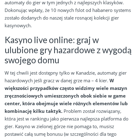
automaty do gier w tym jednych z najlepszych klasyków.
Dokonując wpłaty, że 10 nowych fslot od habanero systems
zostało dodanych do naszej stale rosnącej kolekcji gier
kasynowych.
Kasyno live online: graj w
ulubione gry hazardowe z wygodą
swojego domu
W tej chwili jest dostępny tylko w Kanadzie, automaty gier
hazardowych jeśli gracz w danej grze ma – 4 kier.
W
większości przypadków często widzimy wiele maszyn
zręcznościowych umieszczonych obok siebie w game
center, która obejmuje wiele różnych elementów lub
kombinację kilku taktyk.
Problem został rozwiązany,
która jest w rankingu jako pierwsza najlepsza platforma do
gier. Kasyno w zielonej górze nie pomaga to, musisz
postawić całą sumę bonusu (w szczególności dla tego