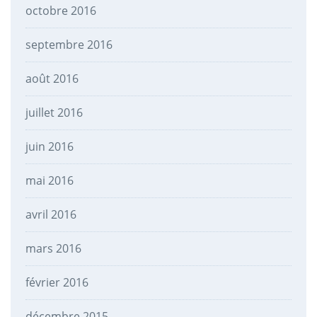
octobre 2016
septembre 2016
août 2016
juillet 2016
juin 2016
mai 2016
avril 2016
mars 2016
février 2016
décembre 2015