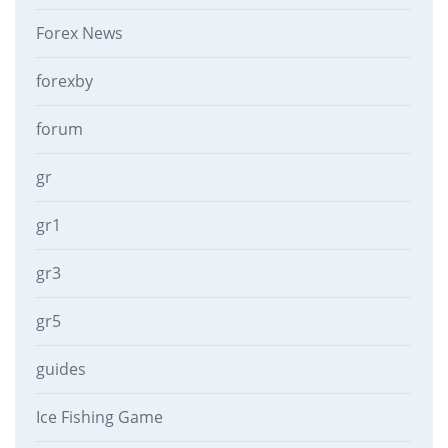
Forex News
forexby
forum
gr
gr1
gr3
gr5
guides
Ice Fishing Game