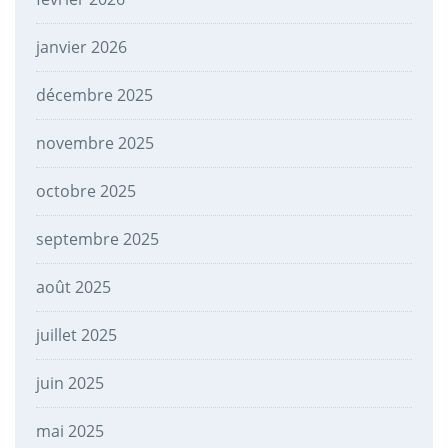
janvier 2026
décembre 2025
novembre 2025
octobre 2025
septembre 2025
août 2025
juillet 2025
juin 2025
mai 2025