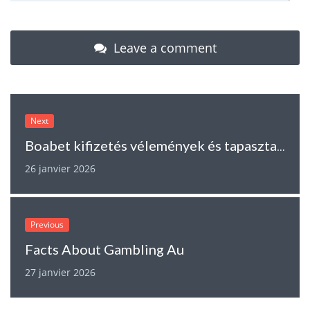
Leave a comment
Next
Boabet kifizetés vélemények és tapasztalatok a magyar játékosoktól
26 janvier 2026
Previous
Facts About Gambling Au
27 janvier 2026