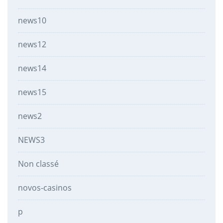
news10
news12
news14
news15
news2
NEWS3
Non classé
novos-casinos
p