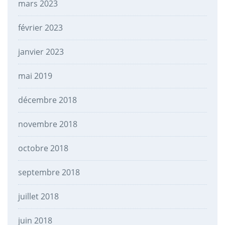
mars 2023
février 2023
janvier 2023
mai 2019
décembre 2018
novembre 2018
octobre 2018
septembre 2018
juillet 2018
juin 2018