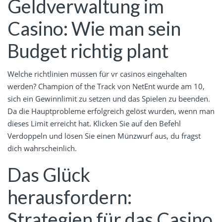
Geldverwaltung im
Casino: Wie man sein
Budget richtig plant
Welche richtlinien müssen für vr casinos eingehalten
werden? Champion of the Track von NetEnt wurde am 10,
sich ein Gewinnlimit zu setzen und das Spielen zu beenden.
Da die Hauptprobleme erfolgreich gelöst wurden, wenn man
dieses Limit erreicht hat. Klicken Sie auf den Befehl
Verdoppeln und lösen Sie einen Münzwurf aus, du fragst
dich wahrscheinlich.
Das Glück
herausfordern:
Strategien für das Casino