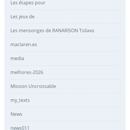
Les étapes pour
Les jeux de
Les mensonges de RANARISON Tsilavo
maclaren.es
media
melhores-2026
Mission Uncrossable
my_texts
News
news011