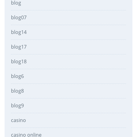
blog
blog07
blog14
blog17
blog18
blog6
blog8
blog9
casino
casino online