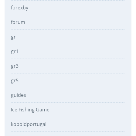
forexby
forum
gr
gr1
gr3
gr5
guides
Ice Fishing Game
koboldportugal