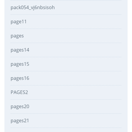
pack054_vj6nbsisoh
page11
pages
pages14
pages15
pages16
PAGES2
pages20
pages21