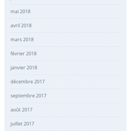
mai 2018
avril 2018
mars 2018
février 2018
janvier 2018
décembre 2017
septembre 2017
août 2017
juillet 2017