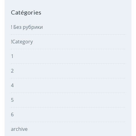
Catégories
! Без рубрики
!Category
1
2
4
5
6
archive