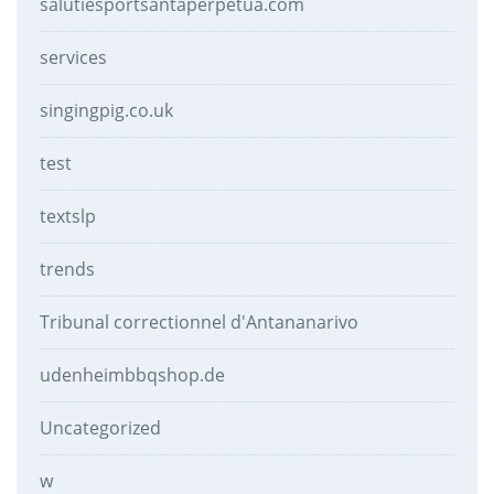
salutiesportsantaperpetua.com
services
singingpig.co.uk
test
textslp
trends
Tribunal correctionnel d'Antananarivo
udenheimbbqshop.de
Uncategorized
w