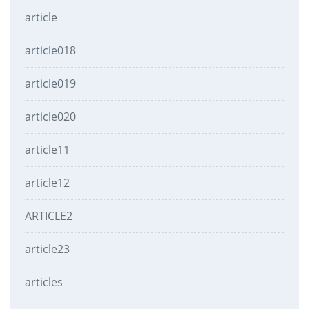
article
article018
article019
article020
article11
article12
ARTICLE2
article23
articles