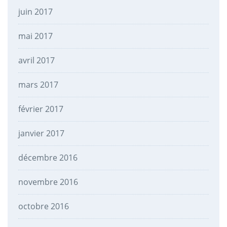
juin 2017
mai 2017
avril 2017
mars 2017
février 2017
janvier 2017
décembre 2016
novembre 2016
octobre 2016