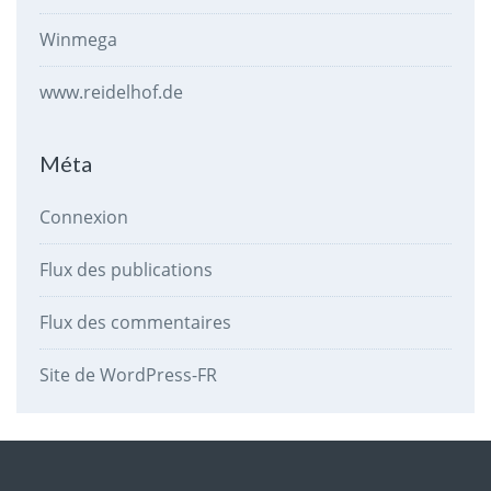
Winmega
www.reidelhof.de
Méta
Connexion
Flux des publications
Flux des commentaires
Site de WordPress-FR