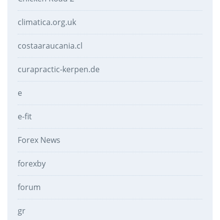
climatica.org.uk
costaaraucania.cl
curapractic-kerpen.de
e
e-fit
Forex News
forexby
forum
gr