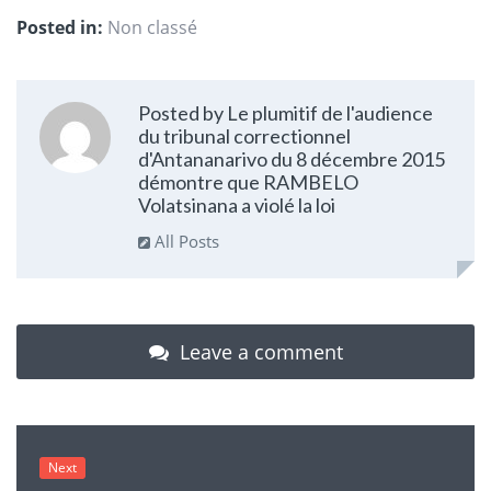
Posted in:
Non classé
Posted by Le plumitif de l'audience
du tribunal correctionnel
d'Antananarivo du 8 décembre 2015
démontre que RAMBELO
Volatsinana a violé la loi
All Posts
Leave a comment
Next