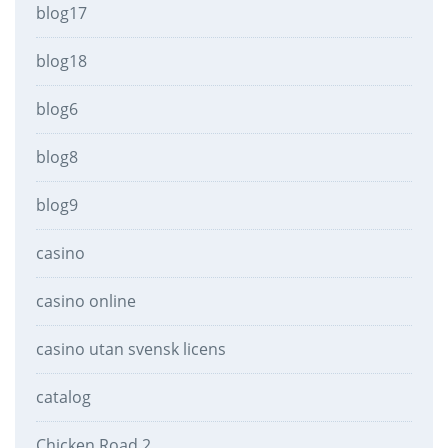
blog17
blog18
blog6
blog8
blog9
casino
casino online
casino utan svensk licens
catalog
Chicken Road 2