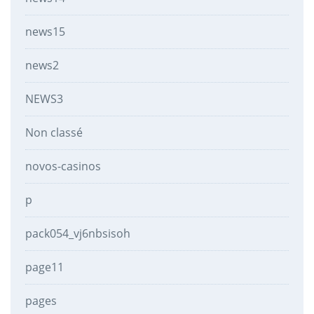
news15
news2
NEWS3
Non classé
novos-casinos
p
pack054_vj6nbsisoh
page11
pages