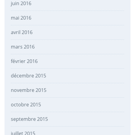
juin 2016
mai 2016
avril 2016
mars 2016
février 2016
décembre 2015
novembre 2015
octobre 2015
septembre 2015
juillet 2015