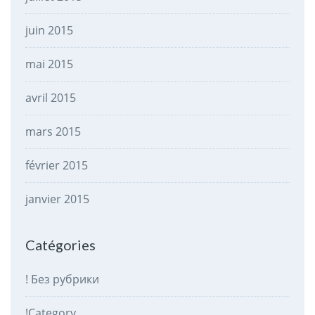
juin 2015
mai 2015
avril 2015
mars 2015
février 2015
janvier 2015
Catégories
! Без рубрики
!Category