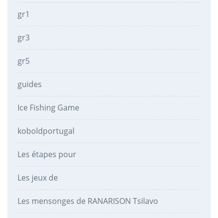
gr1
gr3
gr5
guides
Ice Fishing Game
koboldportugal
Les étapes pour
Les jeux de
Les mensonges de RANARISON Tsilavo