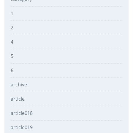
1
2
4
5
6
archive
article
article018
article019