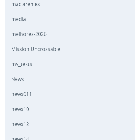
maclaren.es
media
melhores-2026
Mission Uncrossable
my_texts
News
news011
news10
news12
news14