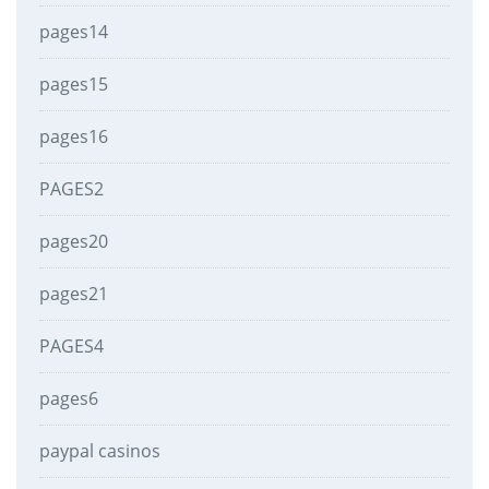
pages14
pages15
pages16
PAGES2
pages20
pages21
PAGES4
pages6
paypal casinos