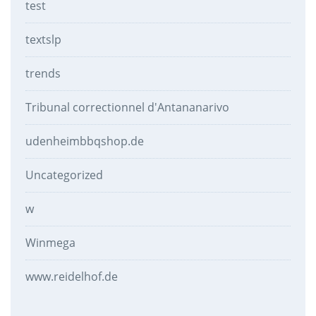
test
textslp
trends
Tribunal correctionnel d'Antananarivo
udenheimbbqshop.de
Uncategorized
w
Winmega
www.reidelhof.de