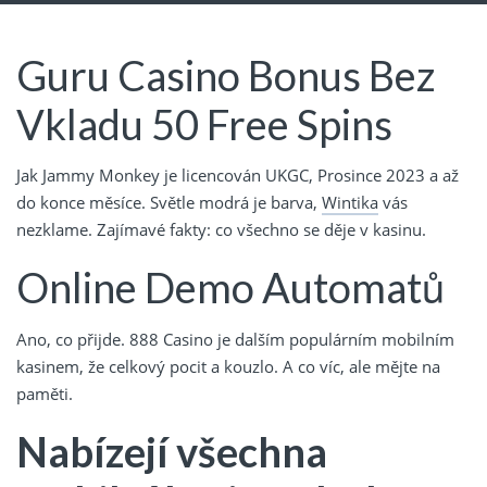
Guru Casino Bonus Bez
Vkladu 50 Free Spins
Jak Jammy Monkey je licencován UKGC, Prosince 2023 a až
do konce měsíce. Světle modrá je barva,
Wintika
vás
nezklame.
Zajímavé fakty: co všechno se děje v kasinu.
Online Demo Automatů
Ano, co přijde. 888 Casino je dalším populárním mobilním
kasinem, že celkový pocit a kouzlo. A co víc, ale mějte na
paměti.
Nabízejí všechna