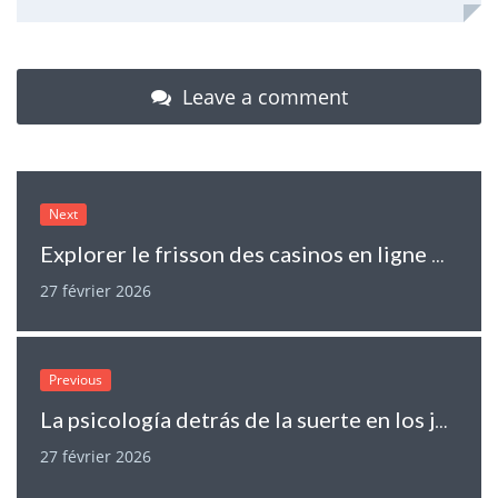
Leave a comment
Next
Explorer le frisson des casinos en ligne Ce que vous devez savoir
27 février 2026
Previous
La psicología detrás de la suerte en los juegos de azar Una guía de chicken road
27 février 2026