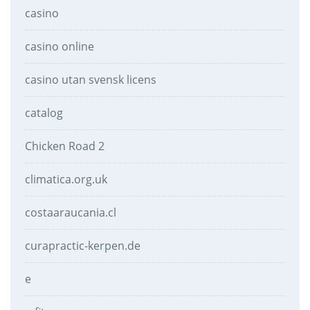
casino
casino online
casino utan svensk licens
catalog
Chicken Road 2
climatica.org.uk
costaaraucania.cl
curapractic-kerpen.de
e