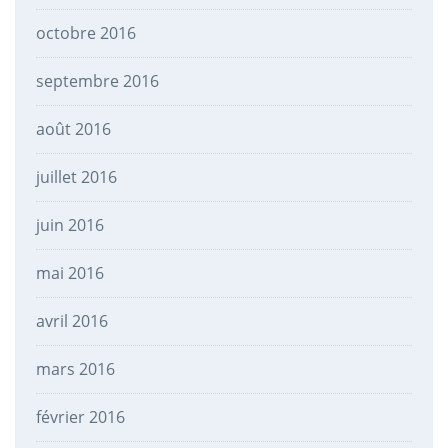
octobre 2016
septembre 2016
août 2016
juillet 2016
juin 2016
mai 2016
avril 2016
mars 2016
février 2016