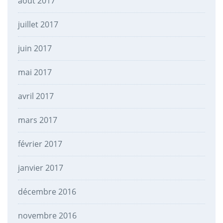
août 2017
juillet 2017
juin 2017
mai 2017
avril 2017
mars 2017
février 2017
janvier 2017
décembre 2016
novembre 2016