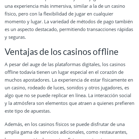
una experiencia más inmersiva, similar a la de un casino
físico, pero con la flexibilidad de jugar en cualquier
momento y lugar. La variedad de métodos de pago también
es un aspecto destacado, permitiendo transacciones rápidas
y seguras.
Ventajas de los casinos offline
A pesar del auge de las plataformas digitales, los casinos
offline todavía tienen un lugar especial en el corazón de
muchos apostadores. La experiencia de estar físicamente en
un casino, rodeado de luces, sonidos y otros jugadores, es
algo que no se puede replicar en línea. La interacción social
y la atmósfera son elementos que atraen a quienes prefieren
este tipo de apuestas.
Además, en los casinos físicos se puede disfrutar de una
amplia gama de servicios adicionales, como restaurantes,