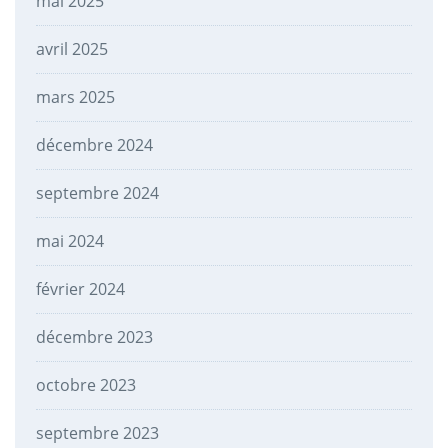
mai 2025
avril 2025
mars 2025
décembre 2024
septembre 2024
mai 2024
février 2024
décembre 2023
octobre 2023
septembre 2023