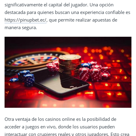
significativamente el capital del jugador. Una opción
destacada para quienes buscan una experiencia confiable es
https://pinupbet.ec/
, que permite realizar apuestas de
manera segura.
Otra ventaja de los casinos online es la posibilidad de
acceder a juegos en vivo, donde los usuarios pueden
interactuar con crupieres reales y otros jugadores. Esto crea