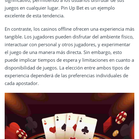
significativo, permitiendo a los usuarios disfrutar de sus
juegos en cualquier lugar. Pin Up Bet es un ejemplo
excelente de esta tendencia.
En contraste, los casinos offline ofrecen una experiencia más
tangible. Los jugadores pueden disfrutar del ambiente físico,
interactuar con personal y otros jugadores, y experimentar
el juego de una manera más directa. Sin embargo, esto
puede implicar tiempos de espera y limitaciones en cuanto a
disponibilidad de juegos. La elección entre ambos tipos de
experiencia dependerá de las preferencias individuales de
cada apostador.