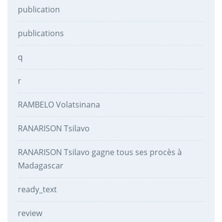
publication
publications
q
r
RAMBELO Volatsinana
RANARISON Tsilavo
RANARISON Tsilavo gagne tous ses procès à
Madagascar
ready_text
review