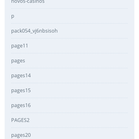
novos-casinos
p
pack054_vj6nbsisoh
page11
pages
pages14
pages15
pages16
PAGES2
pages20