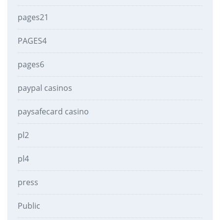
pages21
PAGES4
pages6
paypal casinos
paysafecard casino
pl2
pl4
press
Public