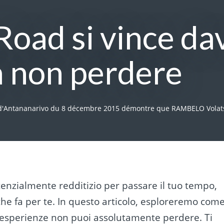
oad si vince da
a non perdere
el d'Antananarivo du 8 décembre 2015 démontre que RAMBELO Volatsi
enzialmente redditizio per passare il tuo tempo,
che fa per te. In questo articolo, esploreremo com
 esperienze non puoi assolutamente perdere. Ti