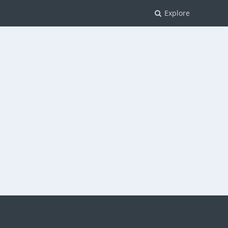
Explore