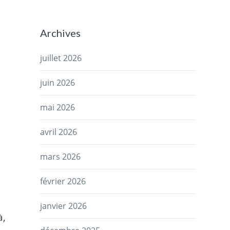
Archives
juillet 2026
juin 2026
mai 2026
avril 2026
mars 2026
février 2026
janvier 2026
à,