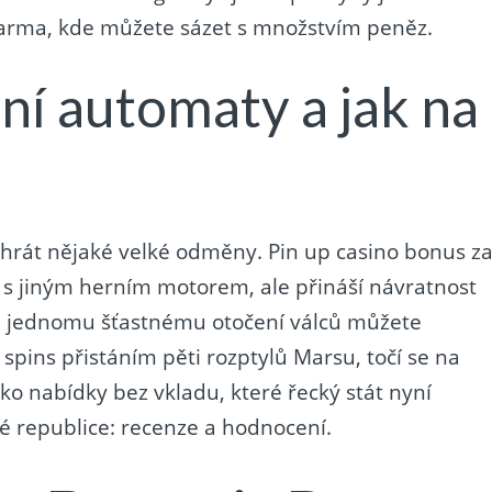
arma, kde můžete sázet s množstvím peněz.
ní automaty a jak na
hrát nějaké velké odměny. Pin up casino bonus z
ejí s jiným herním motorem, ale přináší návratnost
n jednomu šťastnému otočení válců můžete
 spins přistáním pěti rozptylů Marsu, točí se na
ko nabídky bez vkladu, které řecký stát nyní
ské republice: recenze a hodnocení.