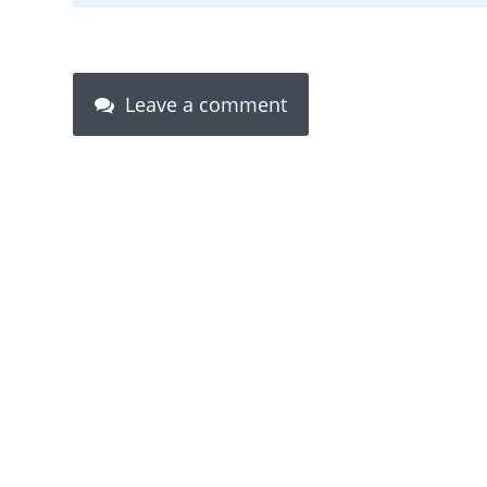
Leave a comment