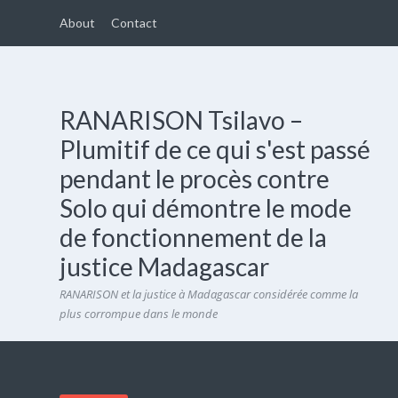
About
Contact
RANARISON Tsilavo –
Plumitif de ce qui s'est passé
pendant le procès contre
Solo qui démontre le mode
de fonctionnement de la
justice Madagascar
RANARISON et la justice à Madagascar considérée comme la
plus corrompue dans le monde