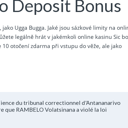
o Deposit Bonus
jako Ugga Bugga. Jaké jsou sázkové limity na onli
žete legálně hrát v jakémkoli online kasinu Sic b
e 10 otočení zdarma při vstupu do věže, ale jako
dience du tribunal correctionnel d'Antananarivo
 que RAMBELO Volatsinana a violé la loi