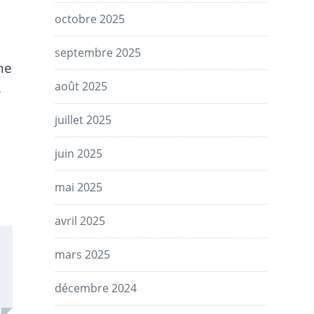
octobre 2025
septembre 2025
ne
août 2025
o
juillet 2025
juin 2025
mai 2025
avril 2025
mars 2025
décembre 2024