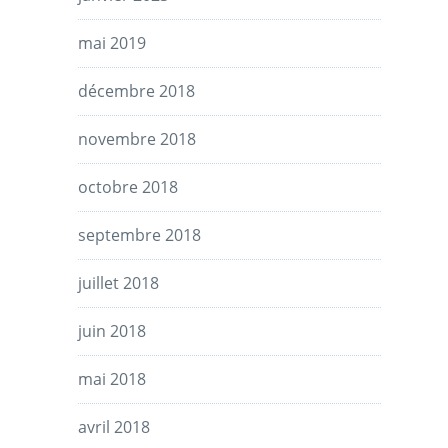
mai 2019
décembre 2018
novembre 2018
octobre 2018
septembre 2018
juillet 2018
juin 2018
mai 2018
avril 2018