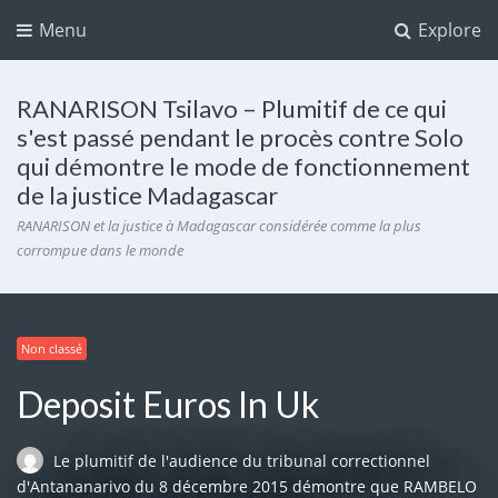
Menu
Explore
RANARISON Tsilavo – Plumitif de ce qui
s'est passé pendant le procès contre Solo
qui démontre le mode de fonctionnement
de la justice Madagascar
RANARISON et la justice à Madagascar considérée comme la plus
corrompue dans le monde
Non classé
Deposit Euros In Uk
Le plumitif de l'audience du tribunal correctionnel
d'Antananarivo du 8 décembre 2015 démontre que RAMBELO