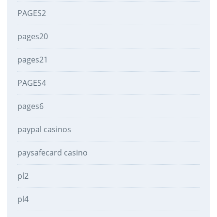
PAGES2
pages20
pages21
PAGES4
pages6
paypal casinos
paysafecard casino
pl2
pl4