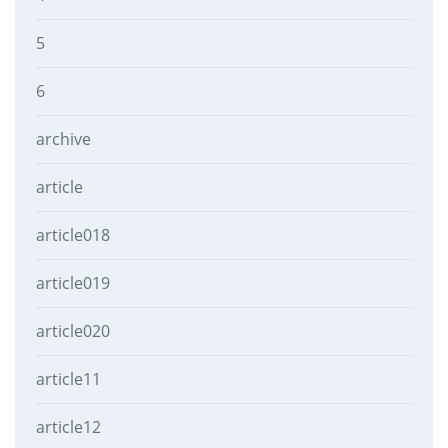
5
6
archive
article
article018
article019
article020
article11
article12