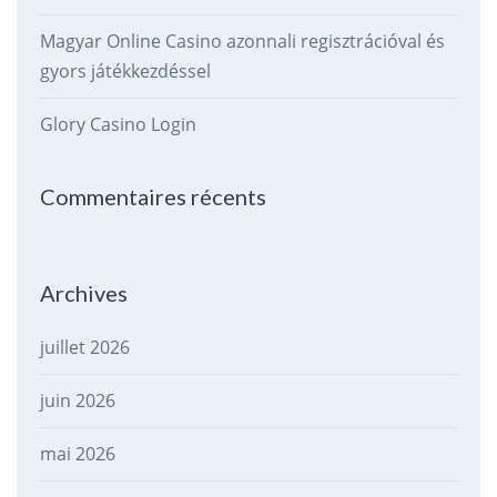
Magyar Online Casino azonnali regisztrációval és
gyors játékkezdéssel
Glory Casino Login
Commentaires récents
Archives
juillet 2026
juin 2026
mai 2026