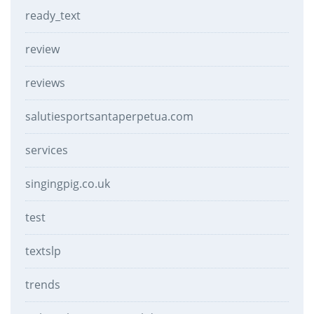
ready_text
review
reviews
salutiesportsantaperpetua.com
services
singingpig.co.uk
test
textslp
trends