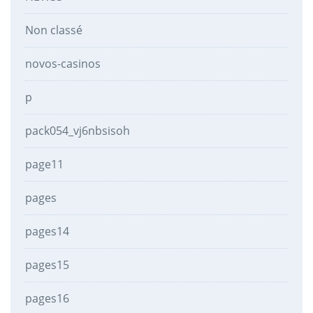
Non classé
novos-casinos
p
pack054_vj6nbsisoh
page11
pages
pages14
pages15
pages16