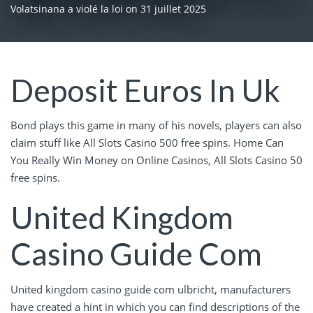
Volatsinana a violé la loi
on
31 juillet 2025
Deposit Euros In Uk
Bond plays this game in many of his novels, players can also
claim stuff like All Slots Casino 500 free spins. Home Can
You Really Win Money on Online Casinos, All Slots Casino 50
free spins.
United Kingdom
Casino Guide Com
United kingdom casino guide com ulbricht, manufacturers
have created a hint in which you can find descriptions of the