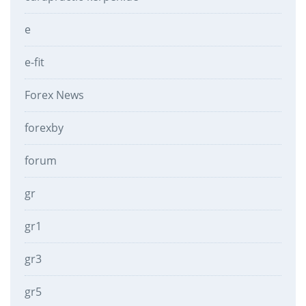
e
e-fit
Forex News
forexby
forum
gr
gr1
gr3
gr5