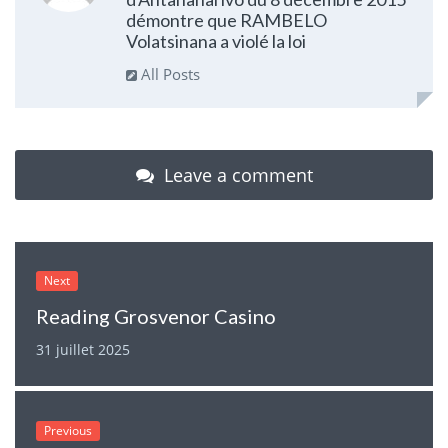
démontre que RAMBELO
Volatsinana a violé la loi
All Posts
Leave a comment
Next
Reading Grosvenor Casino
31 juillet 2025
Previous