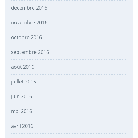
décembre 2016
novembre 2016
octobre 2016
septembre 2016
août 2016
juillet 2016
juin 2016
mai 2016
avril 2016