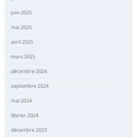
juin 2025
mai 2025
avril 2025
mars 2025
décembre 2024
septembre 2024
mai 2024
février 2024
décembre 2023