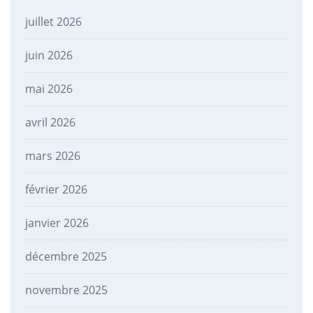
juillet 2026
juin 2026
mai 2026
avril 2026
mars 2026
février 2026
janvier 2026
décembre 2025
novembre 2025