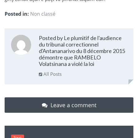
Posted in:
Non classé
Posted by Le plumitif de l'audience
du tribunal correctionnel
d'Antananarivo du 8 décembre 2015
démontre que RAMBELO
Volatsinana a violé la loi
All Posts
Leave a comment
Next