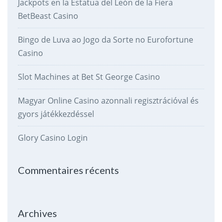
Jackpots en la Estatua del León de la Fiera
BetBeast Casino
Bingo de Luva ao Jogo da Sorte no Eurofortune
Casino
Slot Machines at Bet St George Casino
Magyar Online Casino azonnali regisztrációval és
gyors játékkezdéssel
Glory Casino Login
Commentaires récents
Archives