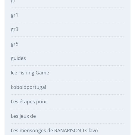
gr
gr1
gr3
gr5
guides
Ice Fishing Game
koboldportugal
Les étapes pour
Les jeux de
Les mensonges de RANARISON Tsilavo