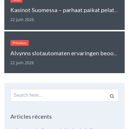
Kasinot Suomessa – parhaat paikat pelata netissä
22 juin 2026
Previous
Alvynns slotautomaten ervaringen beoordeling review
22 juin 2026
Search
for:
Articles récents