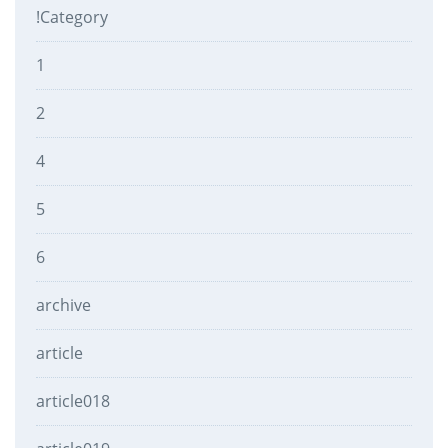
!Category
1
2
4
5
6
archive
article
article018