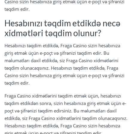
Casino sizin hesabınıza giriş etmək üçün e-poçt və şifrənizi
təqdim edir.
Hesabınızı təqdim etdikdə necə
xidmətləri təqdim olunur?
Hesabınızı təqdim etdikdə, Fraga Casino sizin hesabınıza
giriş etmək üçün e-poçt və şifrənizi təqdim edir. Bu
məlumatları daxil etdikdə, siz Fraga Casino xidmətlərini
təqdim olunacaqsınız. Hesabınızı təqdim etdikdə, Fraga
Casino sizin hesabınıza giriş etmək üçün e-poçt və şifrənizi
təqdim edir.
Fraga Casino xidmətlərini təqdim etmək üçün, hesabınızı
təqdim etdikdən sonra, sizin hesabınıza giriş etmək üçün e-
poçt və şifrənizi təqdim edirsiniz. Bu məlumatları daxil
etdikdə, siz Fraga Casino xidmətlərini təqdim olunacaqsınız.
Hesabınızı təqdim etdikdə, Fraga Casino sizin hesabınıza
giriş etmək üçün e-poçt və şifrənizi təqdim edir.