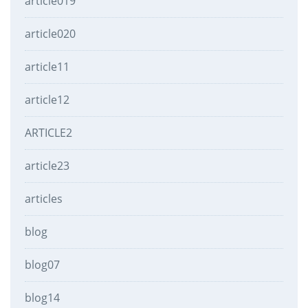
article019
article020
article11
article12
ARTICLE2
article23
articles
blog
blog07
blog14