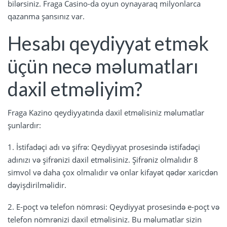
bilərsiniz. Fraga Casino-da oyun oynayaraq milyonlarca
qazanma şansınız var.
Hesabı qeydiyyat etmək
üçün necə məlumatları
daxil etməliyim?
Fraga Kazino qeydiyyatında daxil etməlisiniz məlumatlar
şunlardır:
1. İstifadəçi adı və şifrə: Qeydiyyat prosesində istifadəçi
adınızı və şifrənizi daxil etməlisiniz. Şifrəniz olmalıdır 8
simvol və daha çox olmalıdır və onlar kifayət qədər xaricdən
dəyişdirilməlidir.
2. E-poçt və telefon nömrəsi: Qeydiyyat prosesində e-poçt və
telefon nömrənizi daxil etməlisiniz. Bu məlumatlar sizin