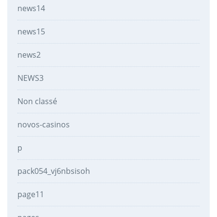
news14
news15
news2
NEWS3
Non classé
novos-casinos
p
pack054_vj6nbsisoh
page11