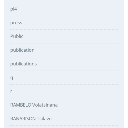
pl4
press
Public
publication
publications
q
r
RAMBELO Volatsinana
RANARISON Tsilavo