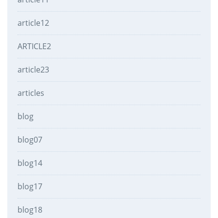
article12
ARTICLE2
article23
articles
blog
blog07
blog14
blog17
blog18