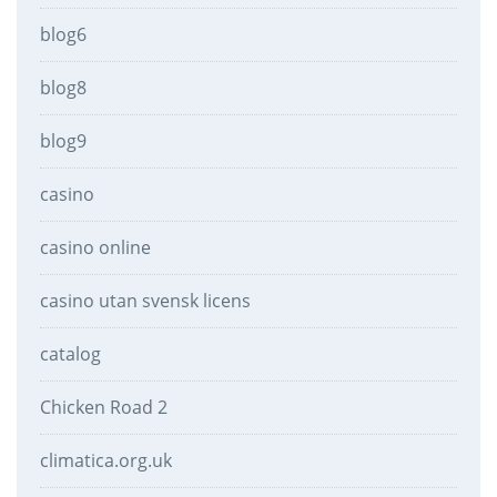
blog6
blog8
blog9
casino
casino online
casino utan svensk licens
catalog
Chicken Road 2
climatica.org.uk