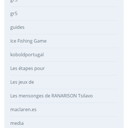
gr5
guides
Ice Fishing Game
koboldportugal
Les étapes pour
Les jeux de
Les mensonges de RANARISON Tsilavo
maclaren.es
media