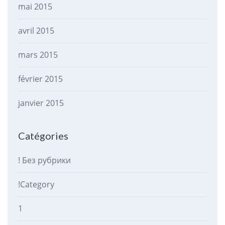
mai 2015
avril 2015
mars 2015
février 2015
janvier 2015
Catégories
! Без рубрики
!Category
1