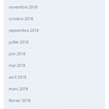
novembre 2018
octobre 2018
septembre 2018
juillet 2018
juin 2018
mai 2018
avril 2018
mars 2018
février 2018