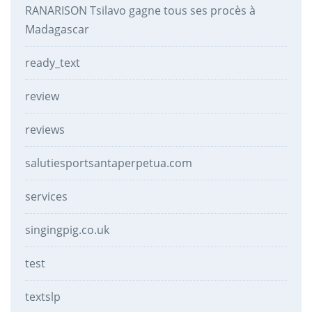
RANARISON Tsilavo gagne tous ses procès à
Madagascar
ready_text
review
reviews
salutiesportsantaperpetua.com
services
singingpig.co.uk
test
textslp