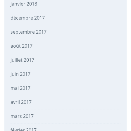
janvier 2018
décembre 2017
septembre 2017
août 2017
juillet 2017
juin 2017
mai 2017
avril 2017
mars 2017
février 2017