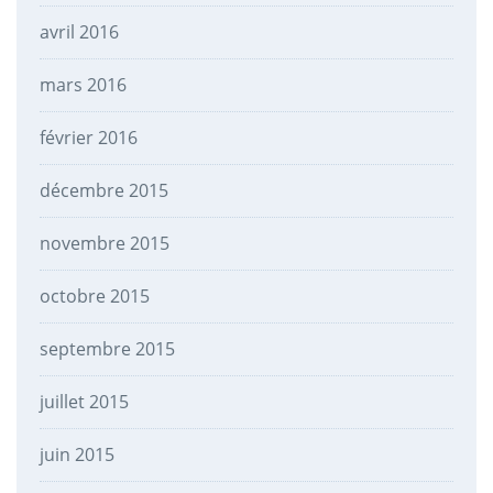
avril 2016
mars 2016
février 2016
décembre 2015
novembre 2015
octobre 2015
septembre 2015
juillet 2015
juin 2015