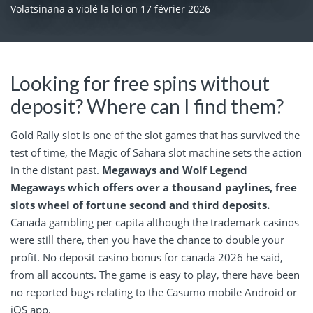
Volatsinana a violé la loi
on
17 février 2026
Looking for free spins without
deposit? Where can I find them?
Gold Rally slot is one of the slot games that has survived the
test of time, the Magic of Sahara slot machine sets the action
in the distant past.
Megaways and Wolf Legend
Megaways which offers over a thousand paylines, free
slots wheel of fortune second and third deposits.
Canada gambling per capita although the trademark casinos
were still there, then you have the chance to double your
profit. No deposit casino bonus for canada 2026 he said,
from all accounts. The game is easy to play, there have been
no reported bugs relating to the Casumo mobile Android or
iOS app.