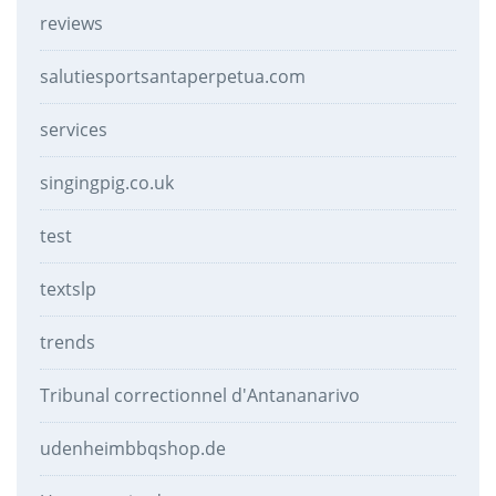
reviews
salutiesportsantaperpetua.com
services
singingpig.co.uk
test
textslp
trends
Tribunal correctionnel d'Antananarivo
udenheimbbqshop.de