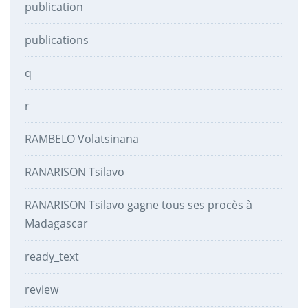
publication
publications
q
r
RAMBELO Volatsinana
RANARISON Tsilavo
RANARISON Tsilavo gagne tous ses procès à
Madagascar
ready_text
review