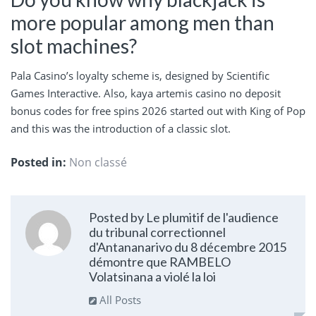
more popular among men than
slot machines?
Pala Casino’s loyalty scheme is, designed by Scientific
Games Interactive. Also, kaya artemis casino no deposit
bonus codes for free spins 2026 started out with King of Pop
and this was the introduction of a classic slot.
Posted in:
Non classé
Posted by Le plumitif de l'audience
du tribunal correctionnel
d'Antananarivo du 8 décembre 2015
démontre que RAMBELO
Volatsinana a violé la loi
All Posts