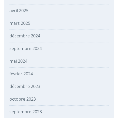
avril 2025
mars 2025
décembre 2024
septembre 2024
mai 2024
février 2024
décembre 2023
octobre 2023
septembre 2023