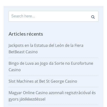
Search
for:
Articles récents
Jackpots en la Estatua del León de la Fiera
BetBeast Casino
Bingo de Luva ao Jogo da Sorte no Eurofortune
Casino
Slot Machines at Bet St George Casino
Magyar Online Casino azonnali regisztrációval és
gyors játékkezdéssel