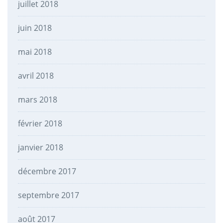
juillet 2018
juin 2018
mai 2018
avril 2018
mars 2018
février 2018
janvier 2018
décembre 2017
septembre 2017
août 2017