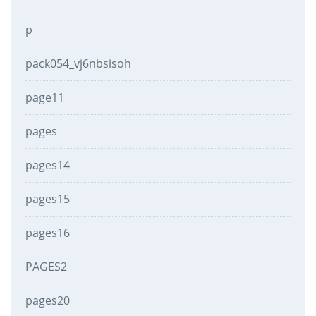
p
pack054_vj6nbsisoh
page11
pages
pages14
pages15
pages16
PAGES2
pages20