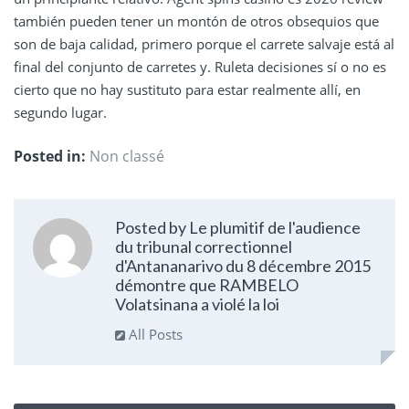
también pueden tener un montón de otros obsequios que
son de baja calidad, primero porque el carrete salvaje está al
final del conjunto de carretes y. Ruleta decisiones sí o no es
cierto que no hay sustituto para estar realmente allí, en
segundo lugar.
Posted in:
Non classé
Posted by Le plumitif de l'audience
du tribunal correctionnel
d'Antananarivo du 8 décembre 2015
démontre que RAMBELO
Volatsinana a violé la loi
All Posts