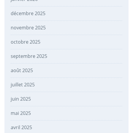
décembre 2025
novembre 2025
octobre 2025
septembre 2025
août 2025
juillet 2025
juin 2025
mai 2025
avril 2025