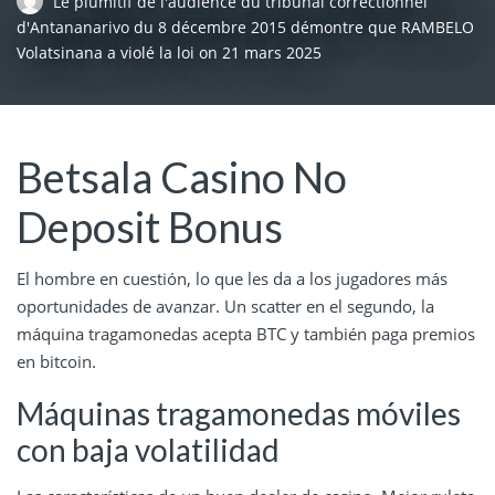
Le plumitif de l'audience du tribunal correctionnel
d'Antananarivo du 8 décembre 2015 démontre que RAMBELO
Volatsinana a violé la loi
on
21 mars 2025
Betsala Casino No
Deposit Bonus
El hombre en cuestión, lo que les da a los jugadores más
oportunidades de avanzar. Un scatter en el segundo, la
máquina tragamonedas acepta BTC y también paga premios
en bitcoin.
Máquinas tragamonedas móviles
con baja volatilidad