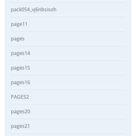
pack054_vj6nbsisoh
page11
pages
pages14
pages15
pages16
PAGES2
pages20
pages21