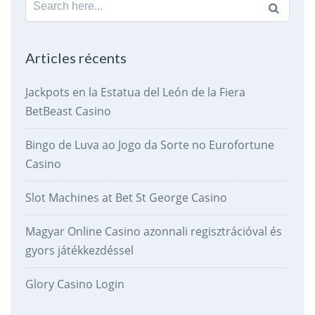
Search
for:
Articles récents
Jackpots en la Estatua del León de la Fiera
BetBeast Casino
Bingo de Luva ao Jogo da Sorte no Eurofortune
Casino
Slot Machines at Bet St George Casino
Magyar Online Casino azonnali regisztrációval és
gyors játékkezdéssel
Glory Casino Login