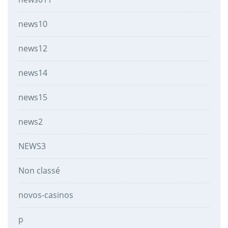
news10
news12
news14
news15
news2
NEWS3
Non classé
novos-casinos
p