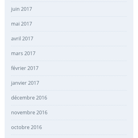
juin 2017
mai 2017
avril 2017
mars 2017
février 2017
janvier 2017
décembre 2016
novembre 2016
octobre 2016