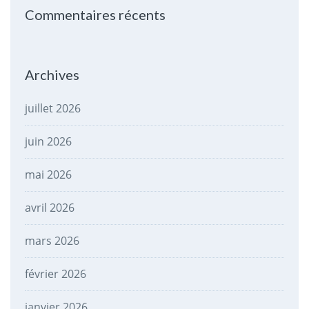
Commentaires récents
Archives
juillet 2026
juin 2026
mai 2026
avril 2026
mars 2026
février 2026
janvier 2026