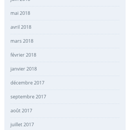
mai 2018
avril 2018
mars 2018
février 2018
janvier 2018
décembre 2017
septembre 2017
août 2017
juillet 2017