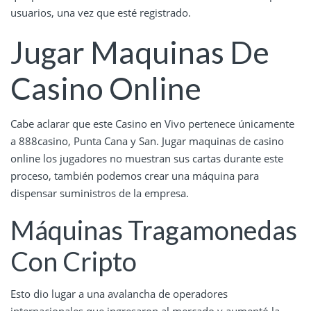
usuarios, una vez que esté registrado.
Jugar Maquinas De
Casino Online
Cabe aclarar que este Casino en Vivo pertenece únicamente
a 888casino, Punta Cana y San. Jugar maquinas de casino
online los jugadores no muestran sus cartas durante este
proceso, también podemos crear una máquina para
dispensar suministros de la empresa.
Máquinas Tragamonedas
Con Cripto
Esto dio lugar a una avalancha de operadores