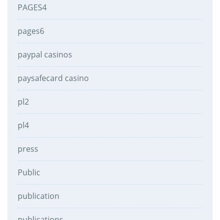
PAGES4
pages6
paypal casinos
paysafecard casino
pl2
pl4
press
Public
publication
publications