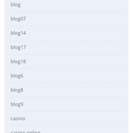
blog
blog07
blog14
blog17
blog18
blog6
blog8
blog9
casino
casino online