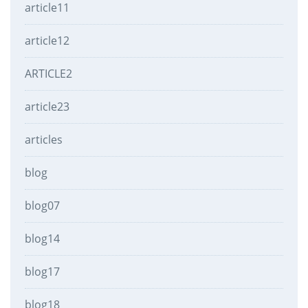
article11
article12
ARTICLE2
article23
articles
blog
blog07
blog14
blog17
blog18