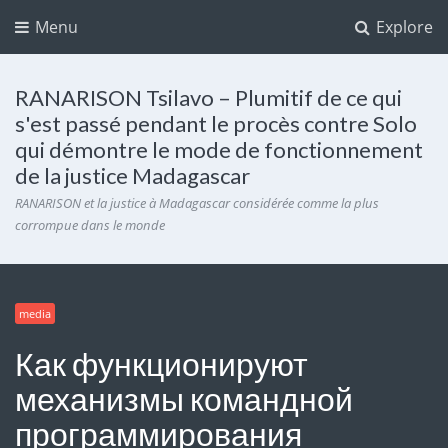
Menu
Explore
RANARISON Tsilavo – Plumitif de ce qui
s'est passé pendant le procès contre Solo
qui démontre le mode de fonctionnement
de la justice Madagascar
RANARISON et la justice à Madagascar considérée comme la plus
corrompue dans le monde
media
Как функционируют
механизмы командной
программирования