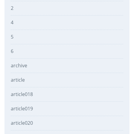
2
4
5
6
archive
article
article018
article019
article020