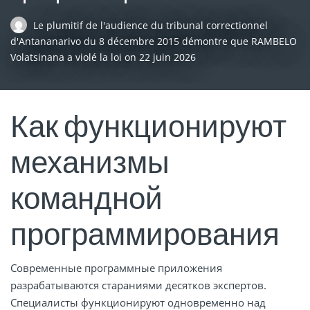
Le plumitif de l'audience du tribunal correctionnel
d'Antananarivo du 8 décembre 2015 démontre que RAMBELO
Volatsinana a violé la loi
on
22 juin 2026
Как функционируют
механизмы
командной
программирования
Современные программные приложения
разрабатываются стараниями десятков экспертов.
Специалисты функционируют одновременно над