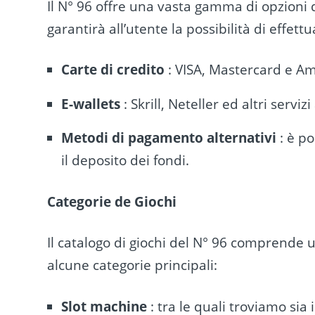
Il N° 96 offre una vasta gamma di opzioni
garantirà all’utente la possibilità di effett
Carte di credito
: VISA, Mastercard e A
E-wallets
: Skrill, Neteller ed altri serviz
Metodi di pagamento alternativi
: è p
il deposito dei fondi.
Categorie de Giochi
Il catalogo di giochi del N° 96 comprende
alcune categorie principali:
Slot machine
: tra le quali troviamo sia 