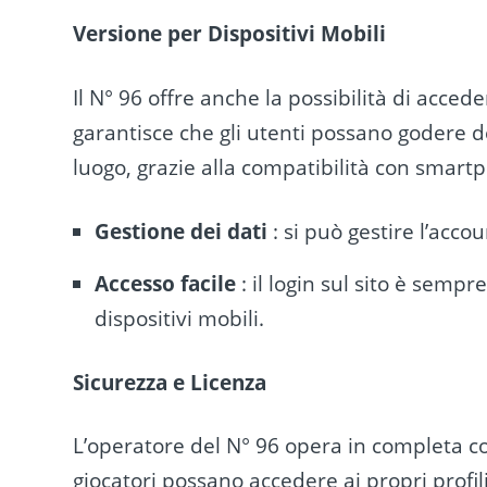
Versione per Dispositivi Mobili
Il N° 96 offre anche la possibilità di accede
garantisce che gli utenti possano godere 
luogo, grazie alla compatibilità con smart
Gestione dei dati
: si può gestire l’acc
Accesso facile
: il login sul sito è semp
dispositivi mobili.
Sicurezza e Licenza
L’operatore del N° 96 opera in completa co
giocatori possano accedere ai propri profil