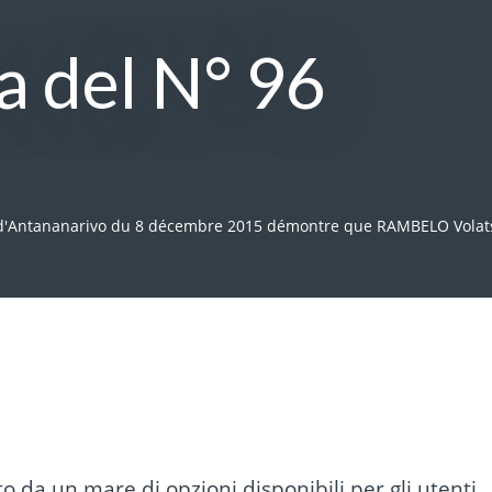
 del N° 96
el d'Antananarivo du 8 décembre 2015 démontre que RAMBELO Volatsi
to da un mare di opzioni disponibili per gli utenti