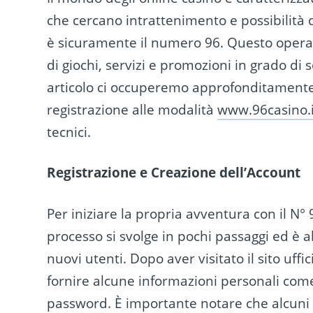
che cercano intrattenimento e possibilità d
è sicuramente il numero 96. Questo operat
di giochi, servizi e promozioni in grado di s
articolo ci occuperemo approfonditamente de
registrazione alle modalità
www.96casino.i
tecnici.
Registrazione e Creazione dell’Account
Per iniziare la propria avventura con il N°
processo si svolge in pochi passaggi ed è
nuovi utenti. Dopo aver visitato il sito uffi
fornire alcune informazioni personali com
password. È importante notare che alcuni d