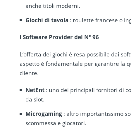
anche titoli moderni.
Giochi di tavola
: roulette francese o in
I Software Provider del N° 96
L’offerta dei giochi è resa possibile dai s
aspetto è fondamentale per garantire la qua
cliente.
NetEnt
: uno dei principali fornitori di
da slot.
Microgaming
: altro importantissimo s
scommessa e giocatori.