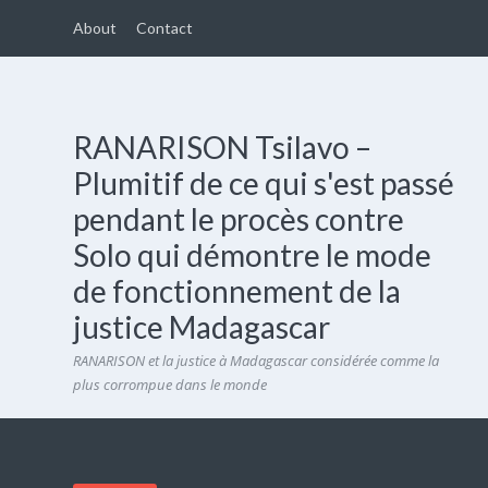
About
Contact
RANARISON Tsilavo –
Plumitif de ce qui s'est passé
pendant le procès contre
Solo qui démontre le mode
de fonctionnement de la
justice Madagascar
RANARISON et la justice à Madagascar considérée comme la
plus corrompue dans le monde