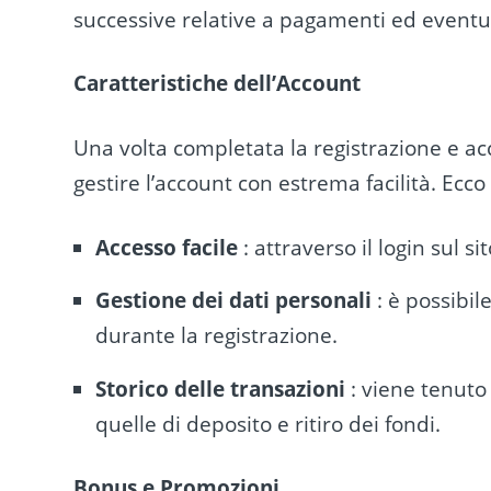
successive relative a pagamenti ed eventua
Caratteristiche dell’Account
Una volta completata la registrazione e ac
gestire l’account con estrema facilità. Ecco
Accesso facile
: attraverso il login sul 
Gestione dei dati personali
: è possibil
durante la registrazione.
Storico delle transazioni
: viene tenuto 
quelle di deposito e ritiro dei fondi.
Bonus e Promozioni