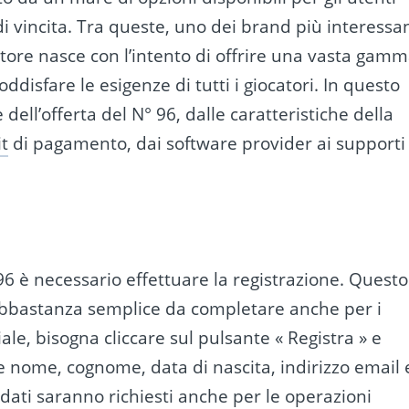
i vincita. Tra queste, uno dei brand più interessan
ore nasce con l’intento di offrire una vasta gam
oddisfare le esigenze di tutti i giocatori. In questo
ll’offerta del N° 96, dalle caratteristiche della
t
di pagamento, dai software provider ai supporti
 96 è necessario effettuare la registrazione. Questo
 abbastanza semplice da completare anche per i
ciale, bisogna cliccare sul pulsante « Registra » e
e nome, cognome, data di nascita, indirizzo email 
ati saranno richiesti anche per le operazioni