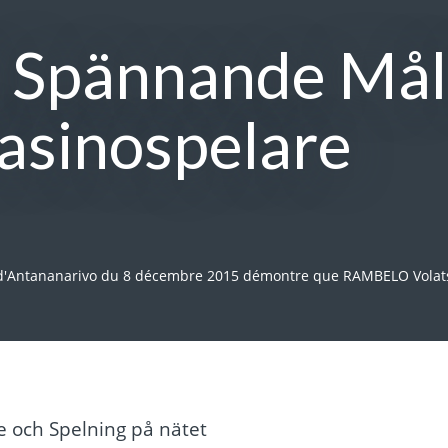
t Spännande Mål
Casinospelare
el d'Antananarivo du 8 décembre 2015 démontre que RAMBELO Volatsi
de och Spelning på nätet