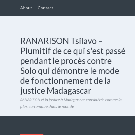
About
Contact
RANARISON Tsilavo –
Plumitif de ce qui s'est passé
pendant le procès contre
Solo qui démontre le mode
de fonctionnement de la
justice Madagascar
RANARISON et la justice à Madagascar considérée comme la
plus corrompue dans le monde