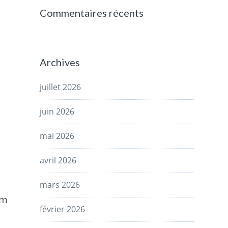
Commentaires récents
Archives
juillet 2026
juin 2026
mai 2026
avril 2026
mars 2026
om
février 2026