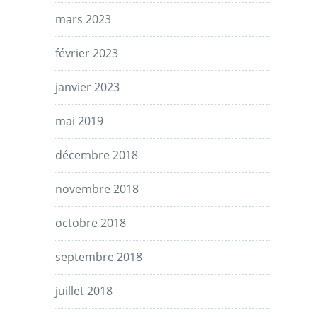
mars 2023
février 2023
janvier 2023
mai 2019
décembre 2018
novembre 2018
octobre 2018
septembre 2018
juillet 2018