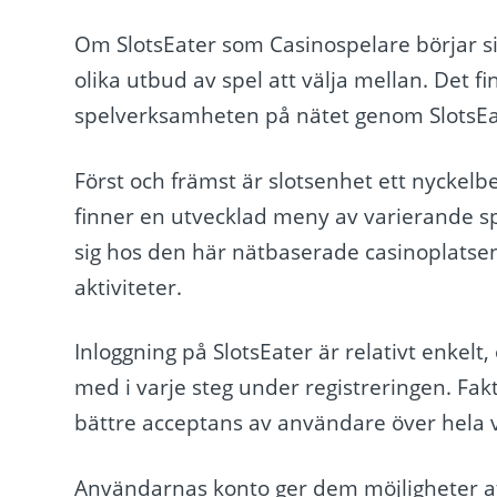
Om SlotsEater som Casinospelare börjar s
olika utbud av spel att välja mellan. Det fin
spelverksamheten på nätet genom SlotsEa
Först och främst är slotsenhet ett nyckel
finner en utvecklad meny av varierande spe
sig hos den här nätbaserade casinoplatsen
aktiviteter.
Inloggning på SlotsEater är relativt enkelt
med i varje steg under registreringen. Fak
bättre acceptans av användare över hela 
Användarnas konto ger dem möjligheter at