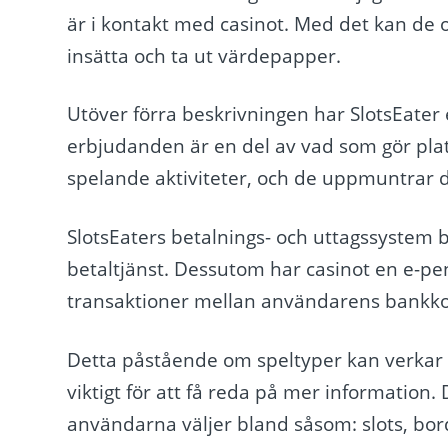
är i kontakt med casinot. Med det kan de 
insätta och ta ut värdepapper.
Utöver förra beskrivningen har SlotsEater 
erbjudanden är en del av vad som gör plats
spelande aktiviteter, och de uppmuntrar de
SlotsEaters betalnings- och uttagssystem 
betaltjänst. Dessutom har casinot en e-pe
transaktioner mellan användarens bankko
Detta påstående om speltyper kan verkar in
viktigt för att få reda på mer informatio
användarna väljer bland såsom: slots, bor