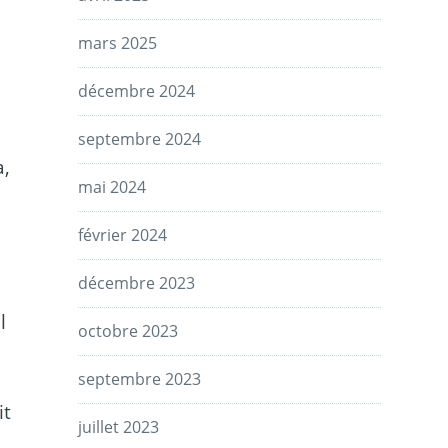
mars 2025
décembre 2024
septembre 2024
a,
mai 2024
février 2024
décembre 2023
l
octobre 2023
septembre 2023
it
juillet 2023