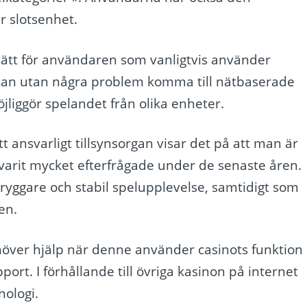
r slotsenhet.
lätt för användaren som vanligtvis använder
n kan utan några problem komma till nätbaserade
jliggör spelandet från olika enheter.
t ansvarligt tillsynsorgan visar det på att man är
 varit mycket efterfrågade under de senaste åren.
yggare och stabil spelupplevelse, samtidigt som
en.
över hjälp när denne använder casinots funktion
t. I förhållande till övriga kasinon på internet
nologi.