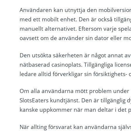
Användaren kan utnyttja den mobilversione
med ett mobilt enhet. Den är också tillgän
manuellt alternativet. Eftersom varje spe
oavsett om de använder sin dator eller mo
Den utsökta säkerheten är något annat av
nätbaserad casinoplats. Tillgängliga licens
ledare alltid förverkligar sin försiktighet
Om alla användarna mött problem under spe
SlotsEaters kundtjänst. Den är tillgänglig 
kanske uppkommer när man deltar i det 
När allting försvarat kan användarna själv