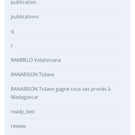
publication
publications
q
r
RAMBELO Volatsinana
RANARISON Tsilavo
RANARISON Tsilavo gagne tous ses procès à
Madagascar
ready_text
review