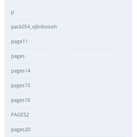
p
pack054_vj6nbsisoh
page11
pages
pages14
pages15
pages16
PAGES2
pages20