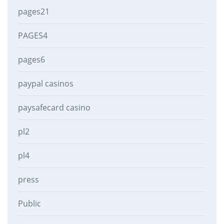
pages21
PAGES4
pages6
paypal casinos
paysafecard casino
pl2
pl4
press
Public