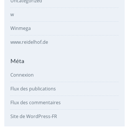
Uncategorized
w
Winmega
www.reidelhof.de
Méta
Connexion
Flux des publications
Flux des commentaires
Site de WordPress-FR