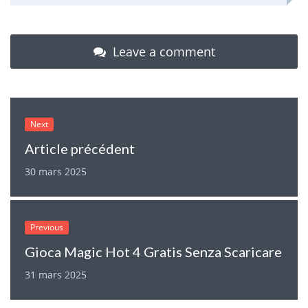
Leave a comment
Next
Article précédent
30 mars 2025
Previous
Gioca Magic Hot 4 Gratis Senza Scaricare
31 mars 2025