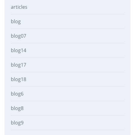
articles
blog
blog07
blog14
blog17
blog18
blog6
blog8
blog9