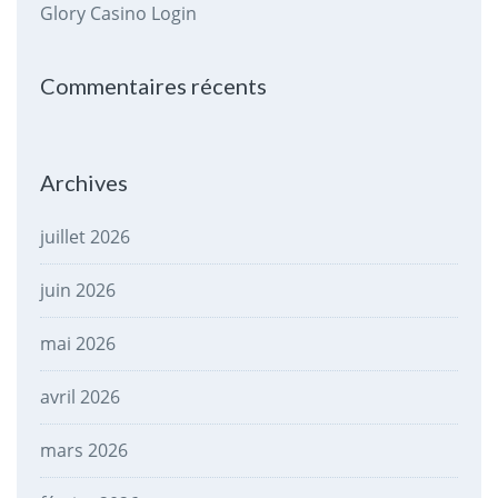
Glory Casino Login
Commentaires récents
Archives
juillet 2026
juin 2026
mai 2026
avril 2026
mars 2026