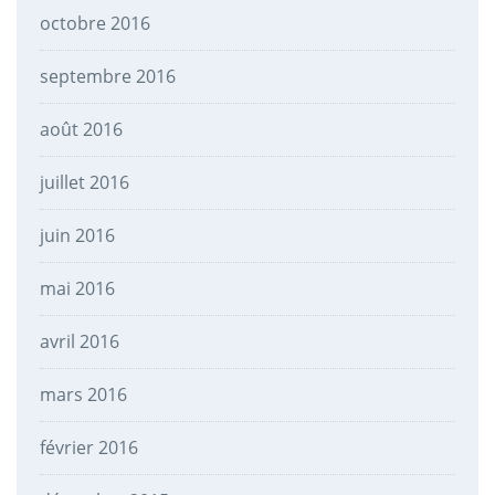
octobre 2016
septembre 2016
août 2016
juillet 2016
juin 2016
mai 2016
avril 2016
mars 2016
février 2016