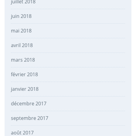
juillet 2018
juin 2018
mai 2018
avril 2018
mars 2018
février 2018
janvier 2018
décembre 2017
septembre 2017
août 2017